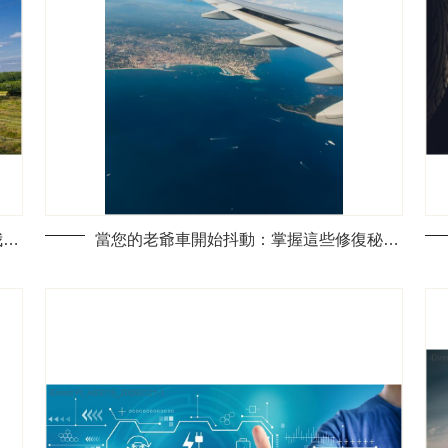
為何我的經典車讓鄰居一夜之間討厭上我？避開這些買車地雷
當您的老爺車開始抖動：掌握這些修復秘籍，讓愛車重返巔峰