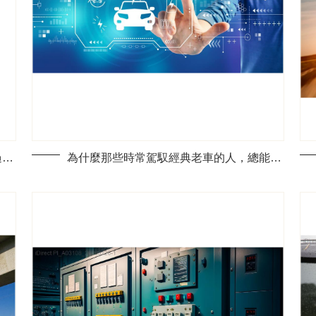
你的經典車可能正悄悄毀了：避開修復過程中的這些隱形陷阱
為什麼那些時常駕馭經典老車的人，總能巧妙避開這些維修陷阱？