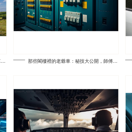
每位車迷必知：你絕對想避開這些經典車款收藏的常見陷阱
那些閣樓裡的老爺車：秘技大公開，師傅是怎麼讓它們重返光彩的？