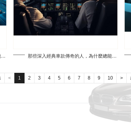
這些年輕人不知道的經典車秘密，老司機們絕不輕易透露的真相
那些深入經典車款傳奇的人，為什麼總能優雅避過收藏陷阱？
≤
<
1
2
3
4
5
6
7
8
9
10
>