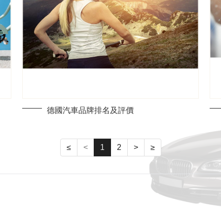
德國汽車品牌排名及評價
≤
<
1
2
>
≥