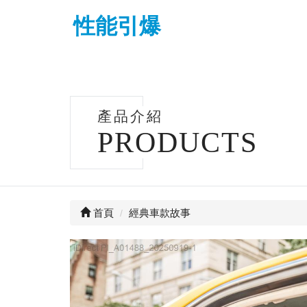
性能引爆
產品介紹
PRODUCTS
首頁
經典車款故事