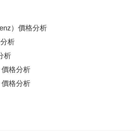
Benz）價格分析
格分析
分析
）價格分析
）價格分析