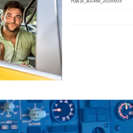
代碼
pi_a01488_20250919