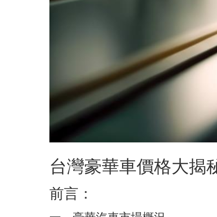
台灣豪華車價格大揭
前言：