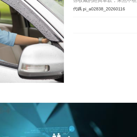
你收藏的經典車款，果然不在
代碼
pi_a02838_20260116