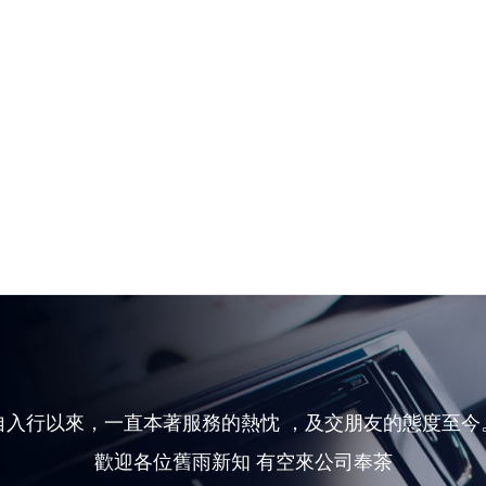
自入行以來，一直本著服務的熱忱 ，及交朋友的態度至今
歡迎各位舊雨新知 有空來公司奉茶